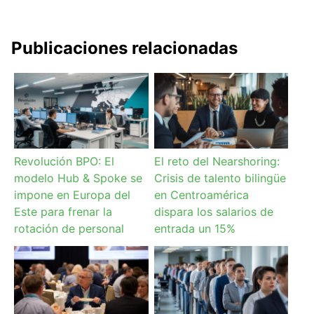
Publicaciones relacionadas
Revolución BPO: El
El reto del Nearshoring:
modelo Hub & Spoke se
Crisis de talento bilingüe
impone en Europa del
en Centroamérica
Este para frenar la
dispara los salarios de
rotación de personal
entrada un 15%