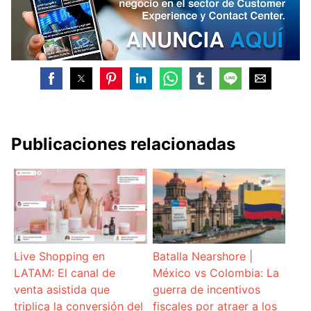
Publicaciones relacionadas
Live Shopping en
Batalla Nearshore |
LATAM: El canal de
México vs Colombia: La
venta asistida que
guerra de incentivos
triplica la conversión del
fiscales por atraer a los