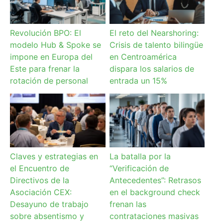
Revolución BPO: El
El reto del Nearshoring:
modelo Hub & Spoke se
Crisis de talento bilingüe
impone en Europa del
en Centroamérica
Este para frenar la
dispara los salarios de
rotación de personal
entrada un 15%
Claves y estrategias en
La batalla por la
el Encuentro de
“Verificación de
Directivos de la
Antecedentes”: Retrasos
Asociación CEX:
en el background check
Desayuno de trabajo
frenan las
sobre absentismo y
contrataciones masivas