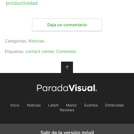
productividad
Deja un comentario
Categorías:
Noticias
Etiquetas:
contact center
,
Contenido
↑
Inicio
Noticias
Latam
Maroc
Eventos
Entrevistas
Reviews
Salir de la versión móvil