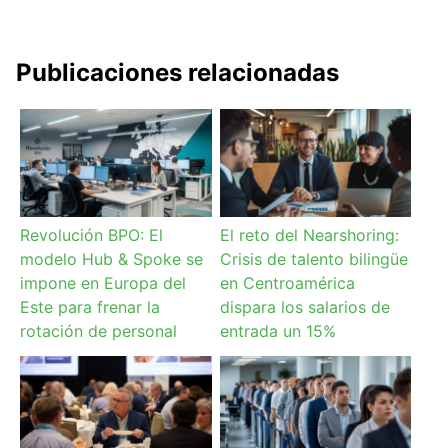
Publicaciones relacionadas
Revolución BPO: El
El reto del Nearshoring:
modelo Hub & Spoke se
Crisis de talento bilingüe
impone en Europa del
en Centroamérica
Este para frenar la
dispara los salarios de
rotación de personal
entrada un 15%