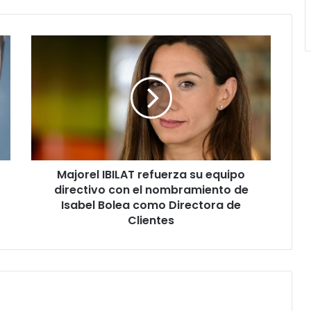
Majorel
IBILAT
refuerza
su
equipo
directivo
con
el
nombramiento
Majorel IBILAT refuerza su equipo
de
Isabel
directivo con el nombramiento de
Bolea
Isabel Bolea como Directora de
como
Clientes
Directora
de
Clientes