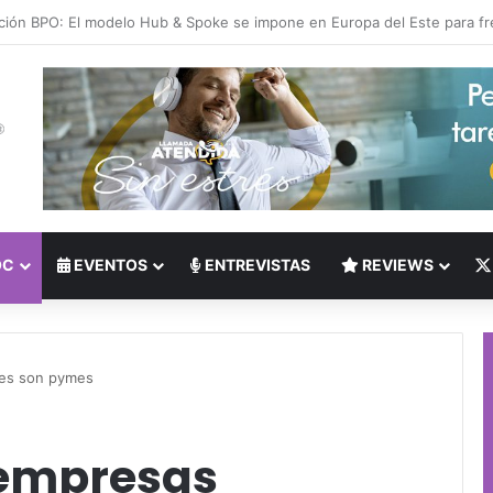
 del Nearshoring: Crisis de talento bilingüe en Centroamérica dispara lo
OC
EVENTOS
ENTREVISTAS
REVIEWS
íes son pymes
 empresas