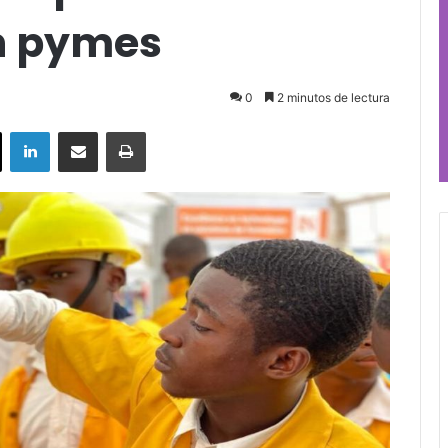
n pymes
0
2 minutos de lectura
ok
X
LinkedIn
Compartir por correo electrónico
Imprimir