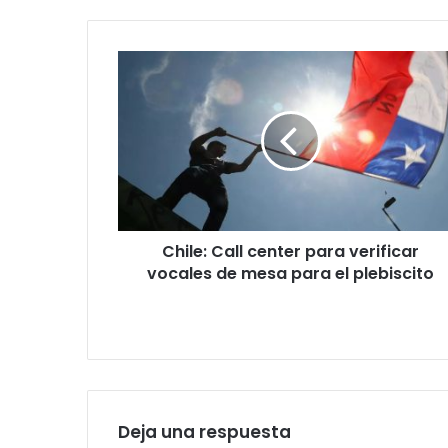
Chile:
Call
center
para
verificar
vocales
de
mesa
para
Chile: Call center para verificar
el
plebiscito
vocales de mesa para el plebiscito
Deja una respuesta