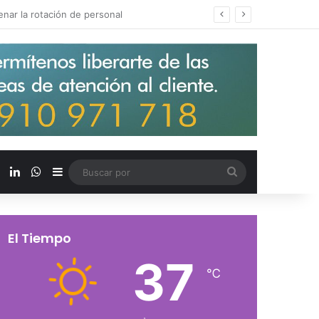
s salarios de entrada un 15%
X
LinkedIn
WhatsApp
Barra lateral
Buscar
por
El Tiempo
37
℃