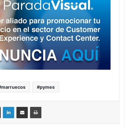
marruecos
pymes
ok
X
LinkedIn
Compartir por correo electrónico
Imprimir