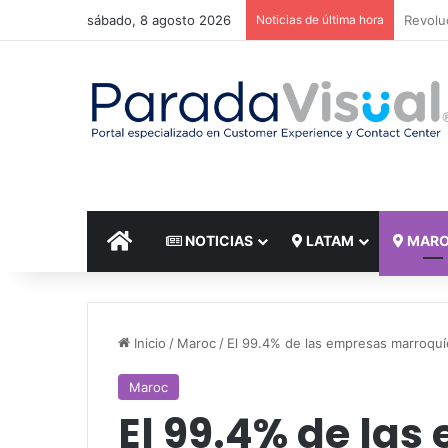
sábado, 8 agosto 2026
Noticias de última hora
El reto
INICIO
NOTICIAS
LATAM
MAR
Inicio
/
Maroc
/
El 99.4% de las empresas marroqu
Maroc
El 99.4% de las