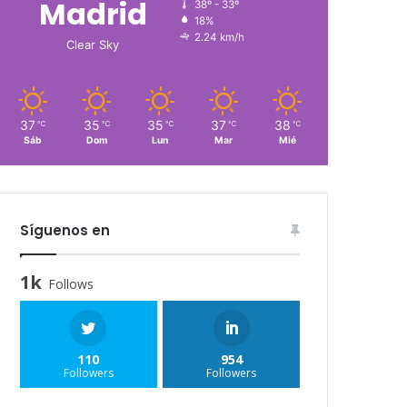
Madrid
38º - 33º
18%
2.24 km/h
Clear Sky
37
35
35
37
38
℃
℃
℃
℃
℃
Sáb
Dom
Lun
Mar
Mié
Síguenos en
1k
Follows
110
954
Followers
Followers