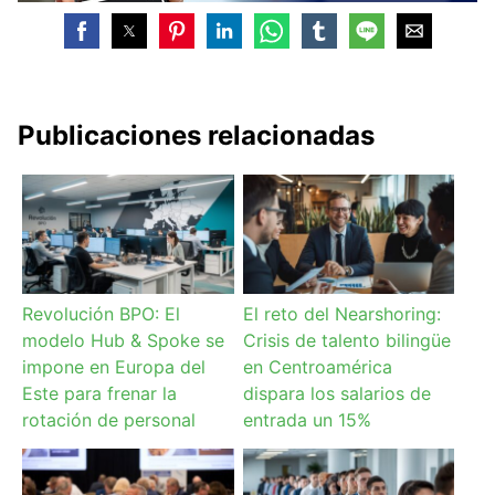
Publicaciones relacionadas
Revolución BPO: El
El reto del Nearshoring:
modelo Hub & Spoke se
Crisis de talento bilingüe
impone en Europa del
en Centroamérica
Este para frenar la
dispara los salarios de
rotación de personal
entrada un 15%