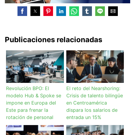
Publicaciones relacionadas
Revolución BPO: El
El reto del Nearshoring:
modelo Hub & Spoke se
Crisis de talento bilingüe
impone en Europa del
en Centroamérica
Este para frenar la
dispara los salarios de
rotación de personal
entrada un 15%