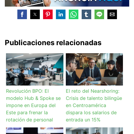
Publicaciones relacionadas
Revolución BPO: El
El reto del Nearshoring:
modelo Hub & Spoke se
Crisis de talento bilingüe
impone en Europa del
en Centroamérica
Este para frenar la
dispara los salarios de
rotación de personal
entrada un 15%