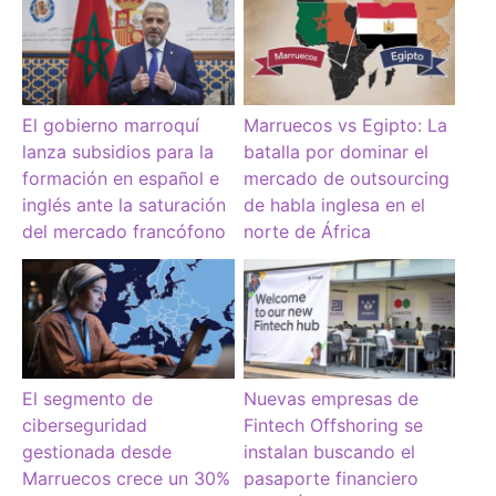
El gobierno marroquí
Marruecos vs Egipto: La
lanza subsidios para la
batalla por dominar el
formación en español e
mercado de outsourcing
inglés ante la saturación
de habla inglesa en el
del mercado francófono
norte de África
El segmento de
Nuevas empresas de
ciberseguridad
Fintech Offshoring se
gestionada desde
instalan buscando el
Marruecos crece un 30%
pasaporte financiero