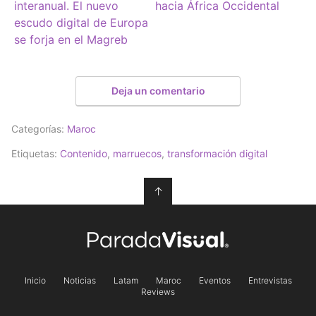
interanual. El nuevo
hacia África Occidental
escudo digital de Europa
se forja en el Magreb
Deja un comentario
Categorías:
Maroc
Etiquetas:
Contenido
,
marruecos
,
transformación digital
↑
Inicio
Noticias
Latam
Maroc
Eventos
Entrevistas
Reviews