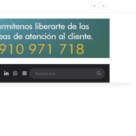
s salarios de entrada un 15%
X
LinkedIn
WhatsApp
Barra lateral
Buscar
por