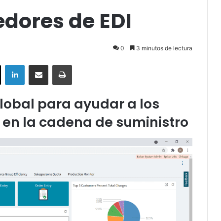
edores de EDI
0
3 minutos de lectura
ok
X
LinkedIn
Compartir por correo electrónico
Imprimir
lobal para ayudar a los
r en la cadena de suministro