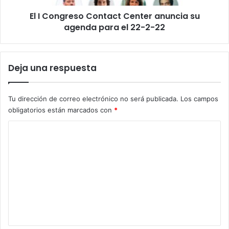
para
El I Congreso Contact Center anuncia su
el
Únete a nuestro canal de WhatsApp
22-
agenda para el 22-2-22
2-
22
Deja una respuesta
Tu dirección de correo electrónico no será publicada.
Los campos
obligatorios están marcados con
*
C
o
m
Contenido
empresas
marketing
e
Tecnología
n
t
a