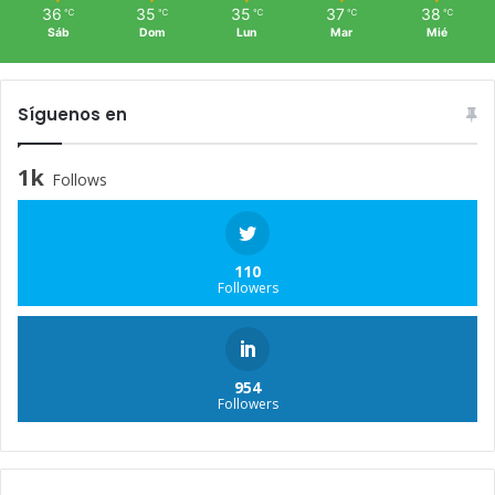
36
35
35
37
38
℃
℃
℃
℃
℃
Sáb
Dom
Lun
Mar
Mié
Síguenos en
1k
Follows
110
Followers
954
Followers