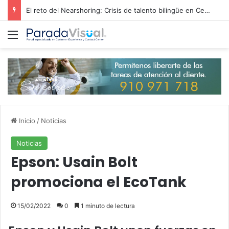
El reto del Nearshoring: Crisis de talento bilingüe en Centroamérica dispara los salarios de entrada un 15%
Menú
Inicio
/
Noticias
Noticias
Epson: Usain Bolt
promociona el EcoTank
15/02/2022
0
1 minuto de lectura