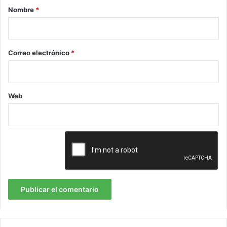
r
Nombre
*
i
o
*
Correo electrónico
*
Web