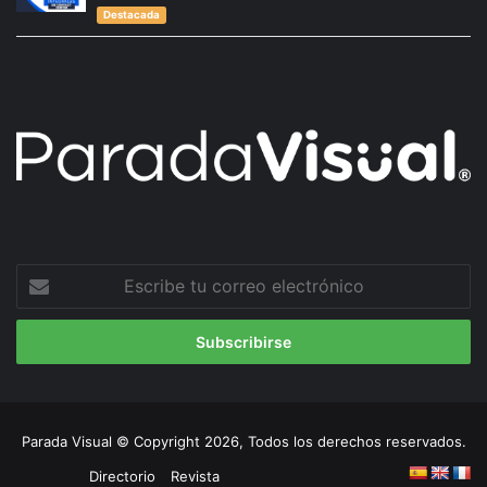
Destacada
Escribe
tu
correo
electrónico
Parada Visual © Copyright 2026, Todos los derechos reservados.
Directorio
Revista