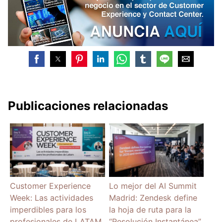
Publicaciones relacionadas
Customer Experience
Lo mejor del AI Summit
Week: Las actividades
Madrid: Zendesk define
imperdibles para los
la hoja de ruta para la
profesionales de LATAM
“Resolución Instantánea”