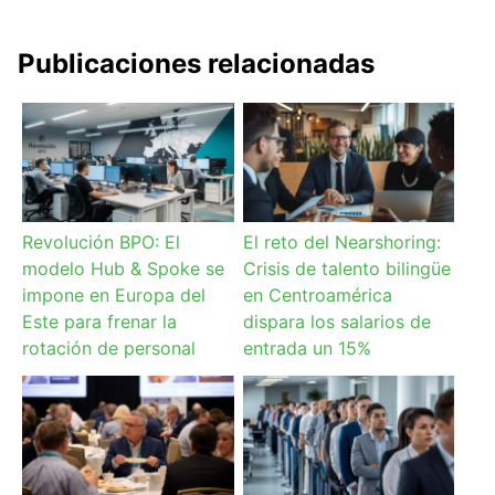
Publicaciones relacionadas
Revolución BPO: El
El reto del Nearshoring:
modelo Hub & Spoke se
Crisis de talento bilingüe
impone en Europa del
en Centroamérica
Este para frenar la
dispara los salarios de
rotación de personal
entrada un 15%