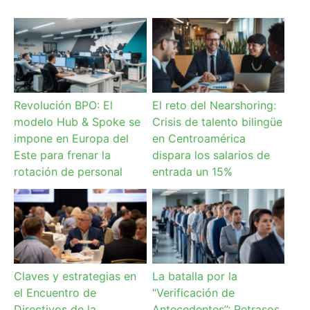
Revolución BPO: El
El reto del Nearshoring:
modelo Hub & Spoke se
Crisis de talento bilingüe
impone en Europa del
en Centroamérica
Este para frenar la
dispara los salarios de
rotación de personal
entrada un 15%
Claves y estrategias en
La batalla por la
el Encuentro de
“Verificación de
Directivos de la
Antecedentes”: Retrasos