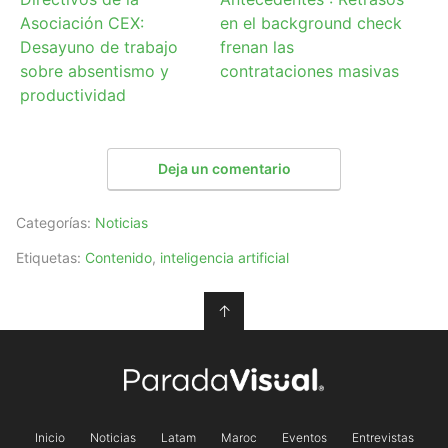
Asociación CEX:
en el background check
Desayuno de trabajo
frenan las
sobre absentismo y
contrataciones masivas
productividad
Deja un comentario
Categorías:
Noticias
Etiquetas:
Contenido
,
inteligencia artificial
↑
Inicio
Noticias
Latam
Maroc
Eventos
Entrevistas