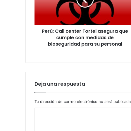
que
cumple
con
medidas
Perú: Call center Fortel asegura que
de
bioseguridad
cumple con medidas de
para
bioseguridad para su personal
su
personal
Deja una respuesta
Tu dirección de correo electrónico no será publicada
C
o
m