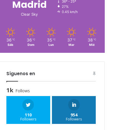
Madrid
36º - 25º
27%
0.45 km/h
Clear Sky
36
36
35
37
38
℃
℃
℃
℃
℃
Sáb
Dom
Lun
Mar
Mié
Síguenos en
1k
Follows
110
954
Followers
Followers