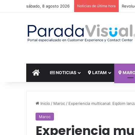
sábado, 8 agosto 2026
Noticias de última hora
El reto
INICIO
NOTICIAS
LATAM
MAR
Inicio
/
Maroc
/
Experiencia multicanal: Eqdom lanza
Maroc
Experiencia mu