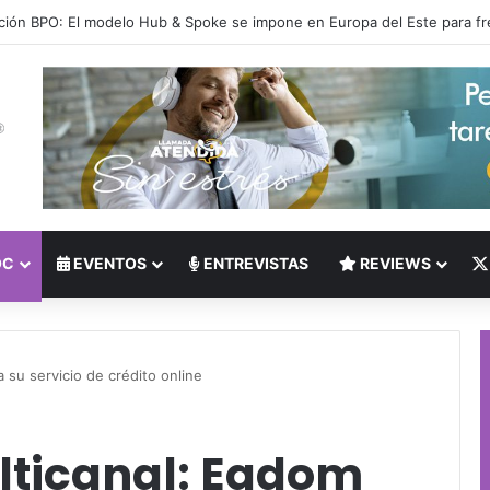
 del Nearshoring: Crisis de talento bilingüe en Centroamérica dispara lo
OC
EVENTOS
ENTREVISTAS
REVIEWS
 su servicio de crédito online
lticanal: Eqdom