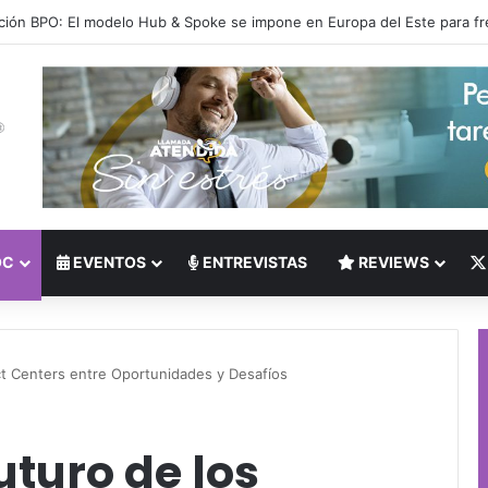
 del Nearshoring: Crisis de talento bilingüe en Centroamérica dispara lo
OC
EVENTOS
ENTREVISTAS
REVIEWS
ct Centers entre Oportunidades y Desafíos
uturo de los