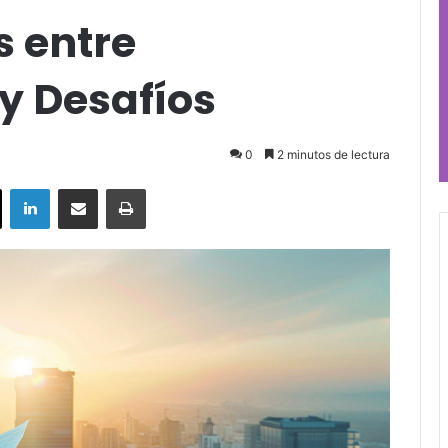
s entre
y Desafíos
0
2 minutos de lectura
ok
X
LinkedIn
Compartir por correo electrónico
Imprimir