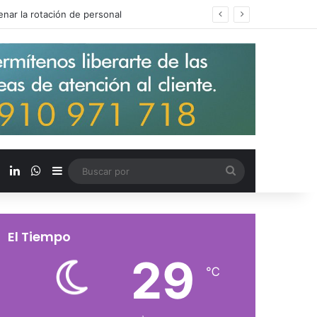
s salarios de entrada un 15%
X
LinkedIn
WhatsApp
Barra lateral
Buscar
por
El Tiempo
29
℃