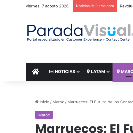
viernes, 7 agosto 2026
Noticias de última hora
El reto
INICIO
NOTICIAS
LATAM
MAR
Inicio
/
Maroc
/
Marruecos: El Futuro de los Conta
Maroc
Marruecos: El F