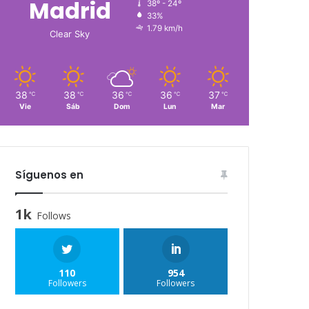
Madrid
38º - 24º
33%
1.79 km/h
Clear Sky
38
38
36
36
37
℃
℃
℃
℃
℃
Vie
Sáb
Dom
Lun
Mar
Síguenos en
1k
Follows
110
954
Followers
Followers