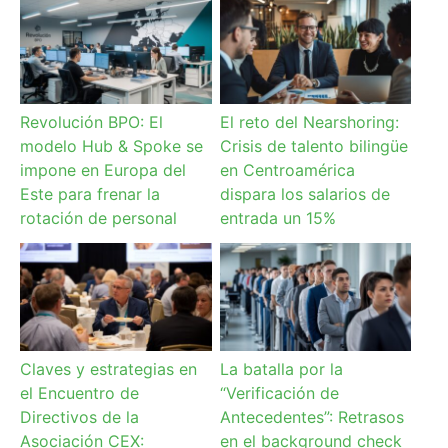
Revolución BPO: El
El reto del Nearshoring:
modelo Hub & Spoke se
Crisis de talento bilingüe
impone en Europa del
en Centroamérica
Este para frenar la
dispara los salarios de
rotación de personal
entrada un 15%
Claves y estrategias en
La batalla por la
el Encuentro de
“Verificación de
Directivos de la
Antecedentes”: Retrasos
Asociación CEX:
en el background check