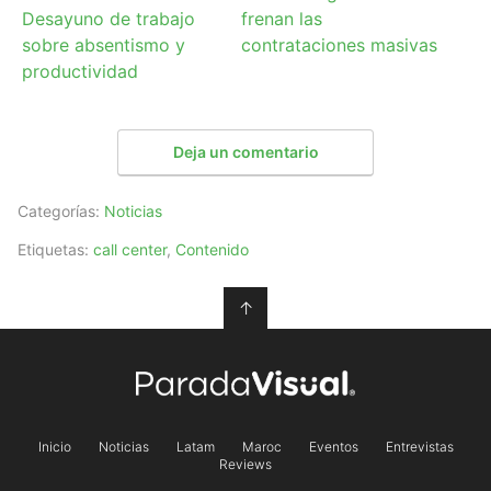
Desayuno de trabajo
frenan las
sobre absentismo y
contrataciones masivas
productividad
Deja un comentario
Categorías:
Noticias
Etiquetas:
call center
,
Contenido
↑
Inicio
Noticias
Latam
Maroc
Eventos
Entrevistas
Reviews