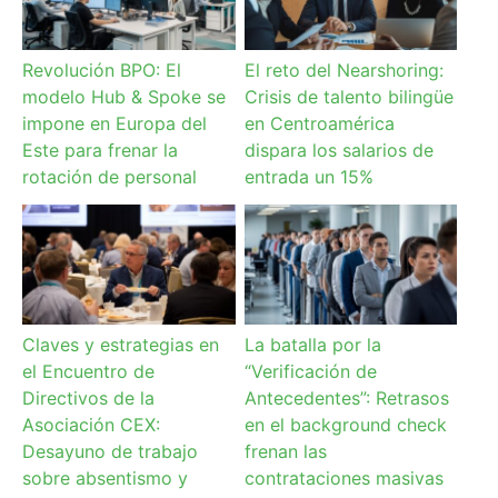
Revolución BPO: El
El reto del Nearshoring:
modelo Hub & Spoke se
Crisis de talento bilingüe
impone en Europa del
en Centroamérica
Este para frenar la
dispara los salarios de
rotación de personal
entrada un 15%
Claves y estrategias en
La batalla por la
el Encuentro de
“Verificación de
Directivos de la
Antecedentes”: Retrasos
Asociación CEX:
en el background check
Desayuno de trabajo
frenan las
sobre absentismo y
contrataciones masivas