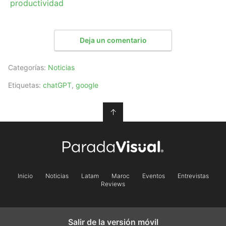
productividad
Deja un comentario
Categorías:
Noticias
Etiquetas:
chatGPT
,
google
↑
Inicio
Noticias
Latam
Maroc
Eventos
Entrevistas
Reviews
Salir de la versión móvil