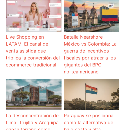
Live Shopping en
Batalla Nearshore |
LATAM: El canal de
México vs Colombia: La
venta asistida que
guerra de incentivos
triplica la conversión del
fiscales por atraer a los
ecommerce tradicional
gigantes del BPO
norteamericano
La desconcentración de
Paraguay se posiciona
Lima: Trujillo y Arequipa
como la alternativa de
ganan terreno como
bajo coste y alta