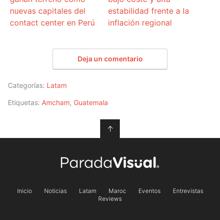
nuevas capitales del
estabilidad frente a la
contact center en Perú
inflación regional
Deja un comentario
Categorías:
Latam
Etiquetas:
Amcham
,
Guatemala
↑
Inicio
Noticias
Latam
Maroc
Eventos
Entrevistas
Reviews