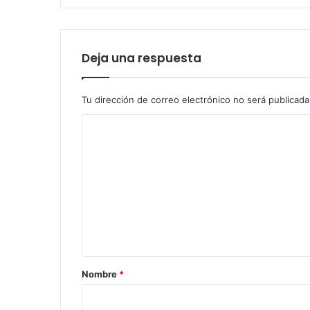
Deja una respuesta
Tu dirección de correo electrónico no será publicada
C
o
m
e
n
t
a
r
Nombre
*
i