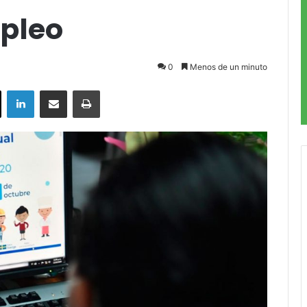
pleo
0
Menos de un minuto
ok
X
LinkedIn
Compartir por correo electrónico
Imprimir