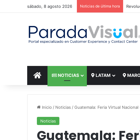
sábado, 8 agosto 2026
Noticias de última hora
El reto
INICIO
NOTICIAS
LATAM
MAR
Inicio
/
Noticias
/
Guatemala: Feria Virtual Naciona
Noticias
Guatemala: Feri