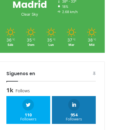
Madrid
38º - 33º
18%
2.68 km/h
Clear Sky
36
35
35
37
38
℃
℃
℃
℃
℃
Sáb
Dom
Lun
Mar
Mié
Síguenos en
1k
Follows
110
954
Followers
Followers