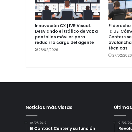
Innovación CX | IVR Visual:
El derecho
Desviando el tráfico de voz a
la UE: Cóm
pantallas móviles para
Centers se
reducir la carga del agente
avalancha
técnicas
28/02/2026
27/02/2026
Noticias más vistas
Últimas
04/07/2019
01/03/20
El Contact Center y su función
Revol