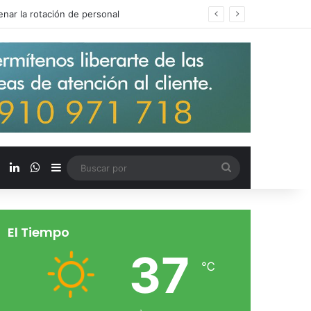
s salarios de entrada un 15%
X
LinkedIn
WhatsApp
Barra lateral
Buscar
por
El Tiempo
37
℃