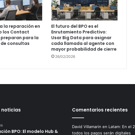
 a la reparación en
El futuro del BPO es el
o los Contact
Enrutamiento Predictivo:
 preparan para la
Usar Big Data para asignar
 de consultas
cada llamada al agente con
mayor probabilidad de cierre
26/02/2026
 noticias
Comentarios recientes
26
David Villamarin
en
Latam: En el 
ución BPO: El modelo Hub &
todos los pagos serán digitales