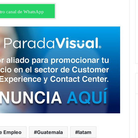
tro canal de WhatsApp
de Empleo
Guatemala
latam