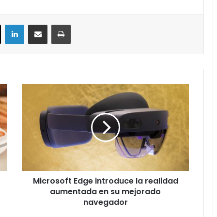
ok
X
LinkedIn
Compartir por correo electrónico
Imprimir
Microsoft
Edge
introduce
la
realidad
aumentada
en
su
mejorado
Microsoft Edge introduce la realidad
navegador
aumentada en su mejorado
navegador