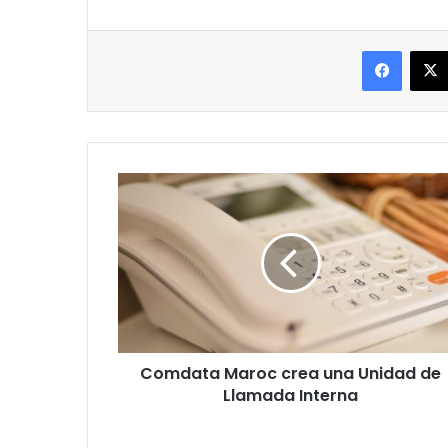
Facebo
Comdata
Maroc
crea
una
Unidad
de
Llamada
Interna
Comdata Maroc crea una Unidad de
Llamada Interna