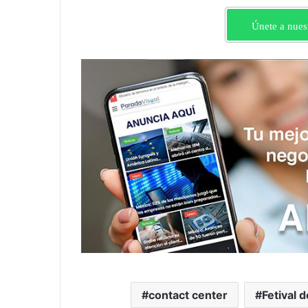
Únete a nues
contact center
Fetival 