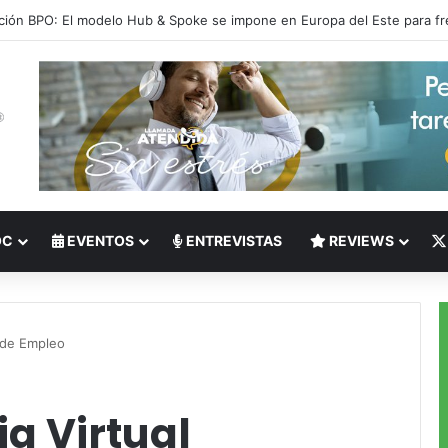
 del Nearshoring: Crisis de talento bilingüe en Centroamérica dispara lo
OC
EVENTOS
ENTREVISTAS
REVIEWS
l de Empleo
a Virtual