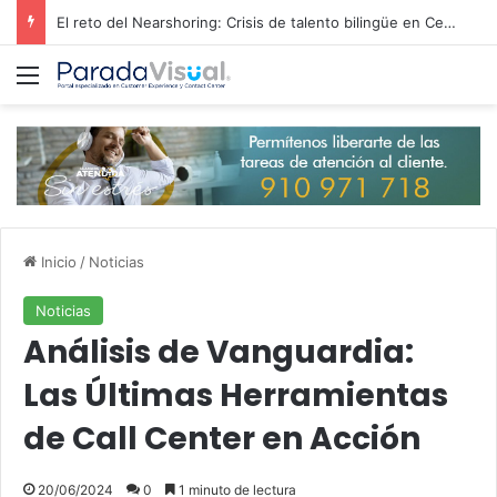
El reto del Nearshoring: Crisis de talento bilingüe en Centroamérica dispara los salarios de entrada un 15%
Menú
Inicio
/
Noticias
Noticias
Análisis de Vanguardia:
Las Últimas Herramientas
de Call Center en Acción
20/06/2024
0
1 minuto de lectura