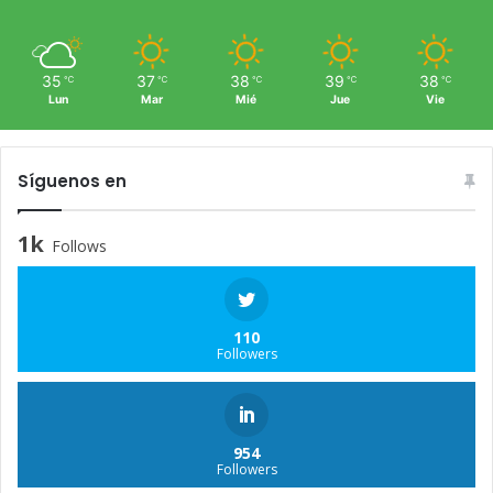
35
37
38
39
38
℃
℃
℃
℃
℃
Lun
Mar
Mié
Jue
Vie
Síguenos en
1k
Follows
110
Followers
954
Followers