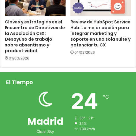
Claves y estrategias en el
Review de HubSpot Service
Encuentro de Directivos de
Hub: La mejor opción para
la Asociación CEX:
integrar marketing y
Desayuno de trabajo
soporte en una sola suite y
sobre absentismo y
potenciar tu CX
productividad
call center
Contenido
01/03/2026
01/03/2026
El Tiempo
24
℃
Madrid
35º - 21º
34%
1.08 km/h
Clear Sky