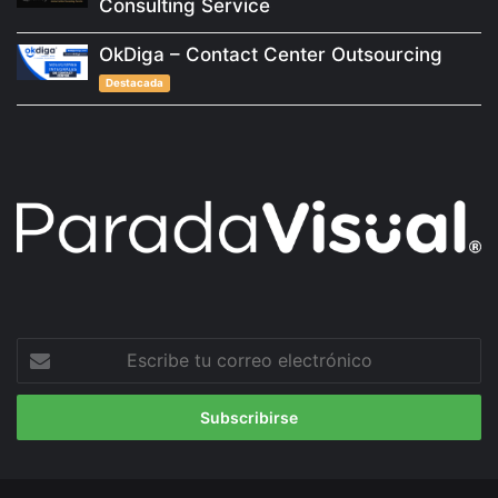
Consulting Service
OkDiga – Contact Center Outsourcing
Destacada
Escribe
tu
correo
electrónico