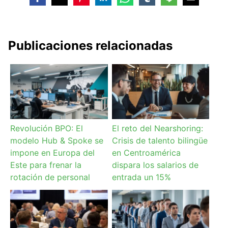
Publicaciones relacionadas
Revolución BPO: El
El reto del Nearshoring:
modelo Hub & Spoke se
Crisis de talento bilingüe
impone en Europa del
en Centroamérica
Este para frenar la
dispara los salarios de
rotación de personal
entrada un 15%