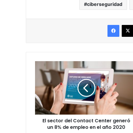
ciberseguridad
Facebo
El
sector
del
Contact
Center
generó
un
8%
de
El sector del Contact Center generó
empleo
en
un 8% de empleo en el año 2020
el