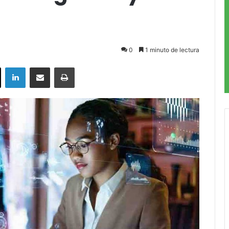
d
0
1 minuto de lectura
ok
X
LinkedIn
Compartir por correo electrónico
Imprimir