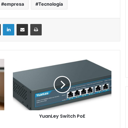
empresa
Tecnología
ok
X
LinkedIn
Compartir por correo electrónico
Imprimir
YuanLey
Switch
PoE
YuanLey Switch PoE