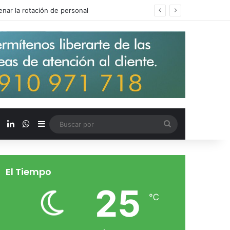
s salarios de entrada un 15%
X
LinkedIn
WhatsApp
Barra lateral
Buscar
por
El Tiempo
25
℃