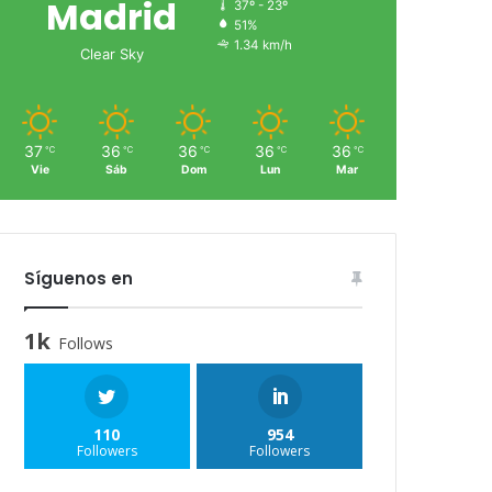
Madrid
37º - 23º
51%
1.34 km/h
Clear Sky
37
36
36
36
36
℃
℃
℃
℃
℃
Vie
Sáb
Dom
Lun
Mar
Síguenos en
1k
Follows
110
954
Followers
Followers