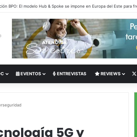
 del Nearshoring: Crisis de talento bilingüe en Centroamérica dispara lo
OC
EVENTOS
ENTREVISTAS
REVIEWS
erseguridad
cnología 5G y