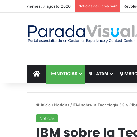
viernes, 7 agosto 2026
Noticias de última hora
El reto
INICIO
NOTICIAS
LATAM
MAR
Inicio
/
Noticias
/
IBM sobre la Tecnología 5G y Cib
Noticias
IBM sobre la Te