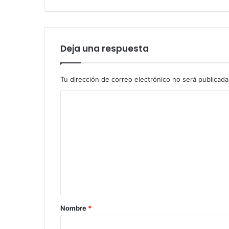
año
2020
Deja una respuesta
Tu dirección de correo electrónico no será publicada
C
o
m
e
n
t
a
r
Nombre
*
i