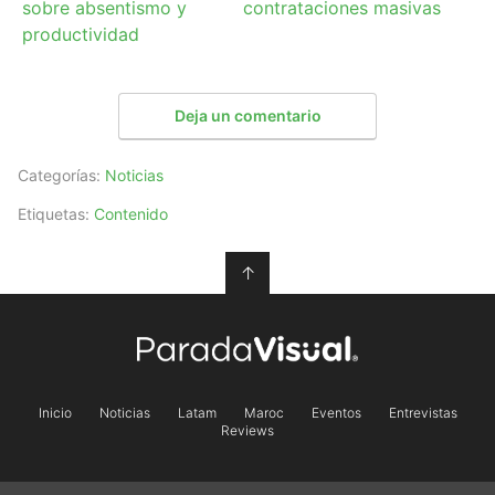
sobre absentismo y
contrataciones masivas
productividad
Deja un comentario
Categorías:
Noticias
Etiquetas:
Contenido
↑
Inicio
Noticias
Latam
Maroc
Eventos
Entrevistas
Reviews