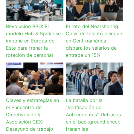
Revolución BPO: El
El reto del Nearshoring:
modelo Hub & Spoke se
Crisis de talento bilingüe
impone en Europa del
en Centroamérica
Este para frenar la
dispara los salarios de
rotación de personal
entrada un 15%
Claves y estrategias en
La batalla por la
el Encuentro de
“Verificación de
Directivos de la
Antecedentes”: Retrasos
Asociación CEX:
en el background check
Desayuno de trabajo
frenan las