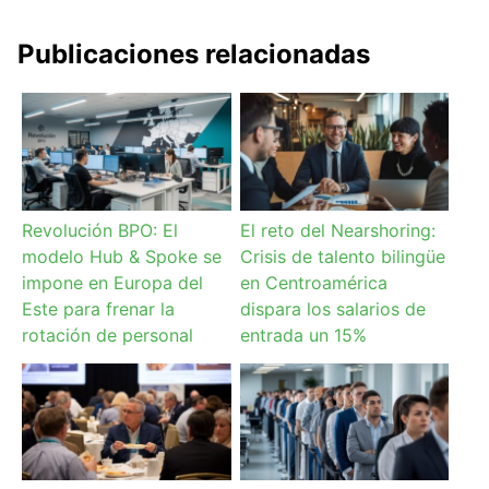
Publicaciones relacionadas
Revolución BPO: El
El reto del Nearshoring:
modelo Hub & Spoke se
Crisis de talento bilingüe
impone en Europa del
en Centroamérica
Este para frenar la
dispara los salarios de
rotación de personal
entrada un 15%