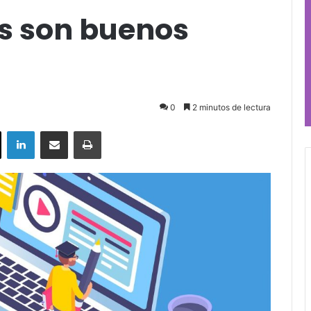
s son buenos
0
2 minutos de lectura
ok
X
LinkedIn
Compartir por correo electrónico
Imprimir