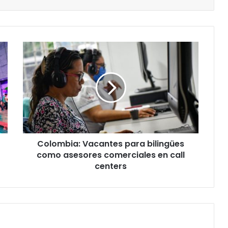
Colombia:
Vacantes
para
bilingües
como
asesores
comerciales
en
call
Colombia: Vacantes para bilingües
centers
como asesores comerciales en call
centers