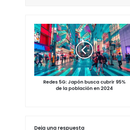
Redes
5G:
Japón
busca
cubrir
95%
de
la
población
Redes 5G: Japón busca cubrir 95%
en
2024
de la población en 2024
Deja una respuesta