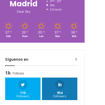
Madrid
37º - 32º
19%
3.13 km/h
Clear Sky
37
35
35
37
38
℃
℃
℃
℃
℃
Sáb
Dom
Lun
Mar
Mié
Síguenos en
1k
Follows
110
954
Followers
Followers