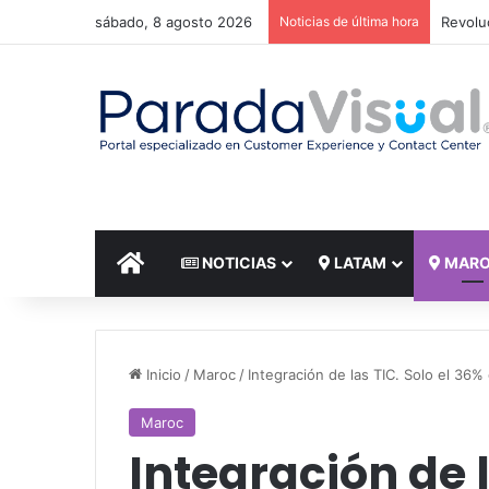
sábado, 8 agosto 2026
Noticias de última hora
El reto
INICIO
NOTICIAS
LATAM
MAR
Inicio
/
Maroc
/
Integración de las TIC. Solo el 36
Maroc
Integración de l