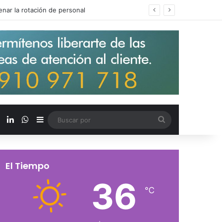
s salarios de entrada un 15%
X
LinkedIn
WhatsApp
Barra lateral
Buscar
por
El Tiempo
36
℃