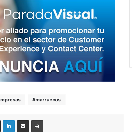
empresas
marruecos
ok
X
LinkedIn
Compartir por correo electrónico
Imprimir