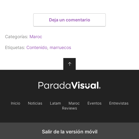
Deja un comentario
Categorías:
Maroc
Etiquetas:
Contenido
,
marruecos
↑
Inicio
Noticias
Latam
Maroc
Eventos
Entrevistas
Reviews
Salir de la versión móvil