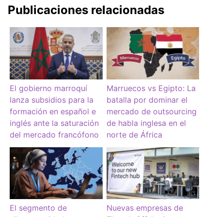
Publicaciones relacionadas
El gobierno marroquí
Marruecos vs Egipto: La
lanza subsidios para la
batalla por dominar el
formación en español e
mercado de outsourcing
inglés ante la saturación
de habla inglesa en el
del mercado francófono
norte de África
El segmento de
Nuevas empresas de