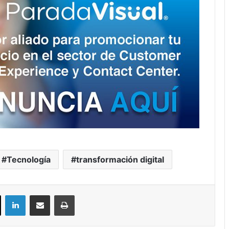
Tecnología
transformación digital
ok
X
LinkedIn
Compartir por correo electrónico
Imprimir