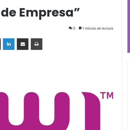
 de Empresa”
0
1 minuto de lectura
ok
X
LinkedIn
Compartir por correo electrónico
Imprimir