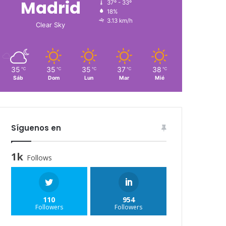
Madrid
37º - 33º
18%
3.13 km/h
Clear Sky
35
35
35
37
38
℃
℃
℃
℃
℃
Sáb
Dom
Lun
Mar
Mié
Síguenos en
1k
Follows
110
954
Followers
Followers