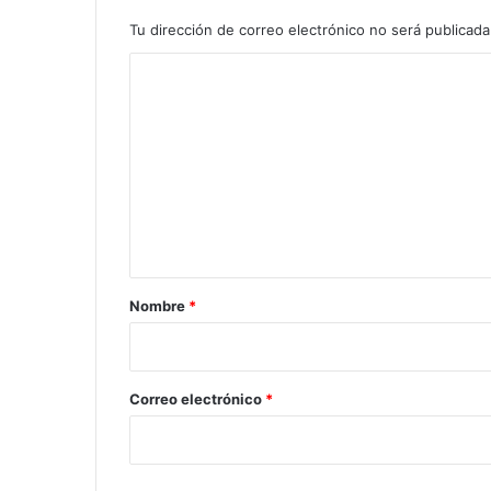
Tu dirección de correo electrónico no será publicada
C
o
m
e
n
t
a
r
Nombre
*
i
o
*
Correo electrónico
*