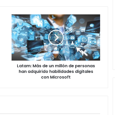
Latam:
Más
de
un
millón
de
personas
han
adquirido
Latam: Más de un millón de personas
habilidades
digitales
han adquirido habilidades digitales
con
con Microsoft
Microsoft