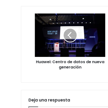
Huawei:
Centro
de
datos
de
nueva
generación
Huawei: Centro de datos de nueva
generación
Deja una respuesta