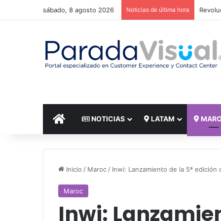
sábado, 8 agosto 2026
Noticias de última hora
El reto
INICIO
NOTICIAS
LATAM
MAR
Inicio
/
Maroc
/
Inwi: Lanzamiento de la 5ª edició
Maroc
Inwi: Lanzamien