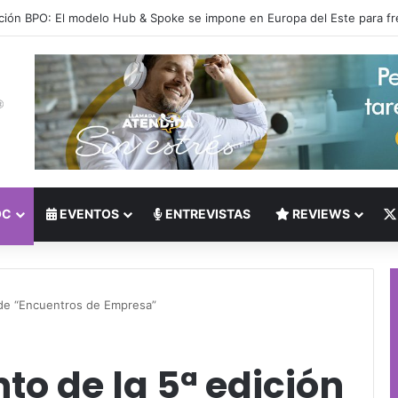
 del Nearshoring: Crisis de talento bilingüe en Centroamérica dispara lo
OC
EVENTOS
ENTREVISTAS
REVIEWS
n de “Encuentros de Empresa”
to de la 5ª edición