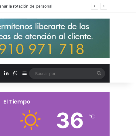
s salarios de entrada un 15%
X
LinkedIn
WhatsApp
Barra lateral
Buscar
por
El Tiempo
36
℃