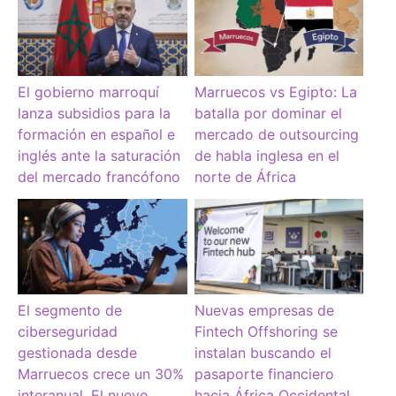
El gobierno marroquí
Marruecos vs Egipto: La
lanza subsidios para la
batalla por dominar el
formación en español e
mercado de outsourcing
inglés ante la saturación
de habla inglesa en el
del mercado francófono
norte de África
El segmento de
Nuevas empresas de
ciberseguridad
Fintech Offshoring se
gestionada desde
instalan buscando el
Marruecos crece un 30%
pasaporte financiero
interanual. El nuevo
hacia África Occidental