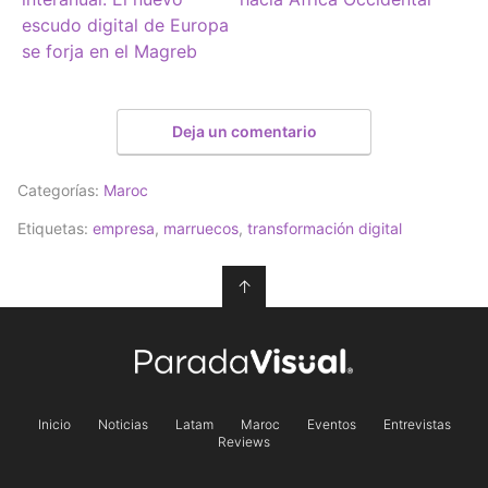
escudo digital de Europa
se forja en el Magreb
Deja un comentario
Categorías:
Maroc
Etiquetas:
empresa
,
marruecos
,
transformación digital
↑
Inicio
Noticias
Latam
Maroc
Eventos
Entrevistas
Reviews