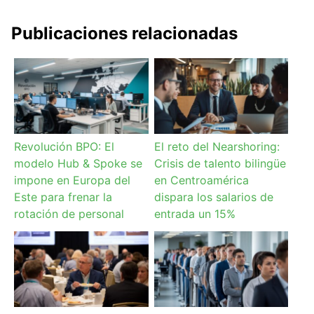
Publicaciones relacionadas
Revolución BPO: El
El reto del Nearshoring:
modelo Hub & Spoke se
Crisis de talento bilingüe
impone en Europa del
en Centroamérica
Este para frenar la
dispara los salarios de
rotación de personal
entrada un 15%