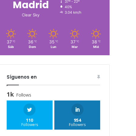
Madrid
37º - 22º
40%
3.04 km/h
Clear Sky
37
36
35
37
38
℃
℃
℃
℃
℃
Sáb
Dom
Lun
Mar
Mié
Síguenos en
1k
Follows
110
954
Followers
Followers