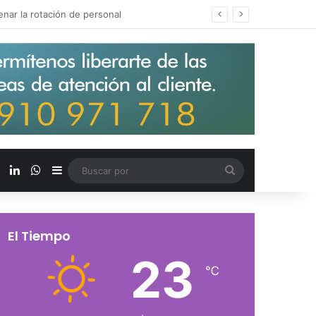
s salarios de entrada un 15%
X
LinkedIn
WhatsApp
Barra lateral
Buscar
por
El Tiempo
23
℃