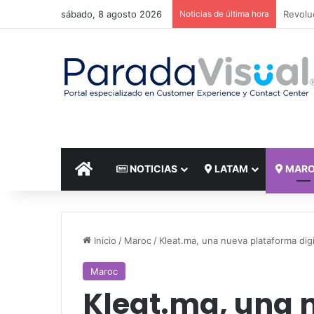
sábado, 8 agosto 2026
Noticias de última hora
El reto
INICIO
NOTICIAS
LATAM
MAR
Inicio
/
Maroc
/
Kleat.ma, una nueva plataforma dig
Maroc
Kleat.ma, una 