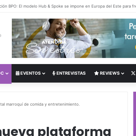
 del Nearshoring: Crisis de talento bilingüe en Centroamérica dispara lo
OC
EVENTOS
ENTREVISTAS
REVIEWS
ital marroquí de comida y entretenimiento.
nueva plataforma