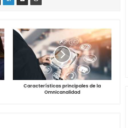
Características
principales
de
la
Omnicanalidad
Características principales de la
Omnicanalidad