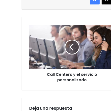
Call
Centers
y
el
servicio
personalizado
Call Centers y el servicio
personalizado
Deja una respuesta