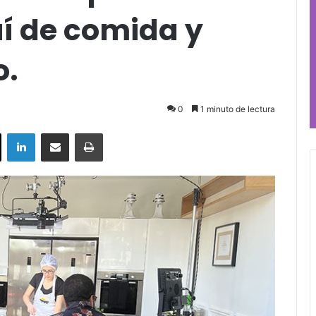
uí de comida y
o.
0
1 minuto de lectura
ok
X
LinkedIn
Compartir por correo electrónico
Imprimir