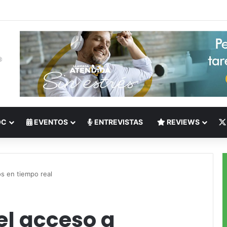
 del Nearshoring: Crisis de talento bilingüe en Centroamérica dispara lo
OC
EVENTOS
ENTREVISTAS
REVIEWS
os en tiempo real
el acceso a