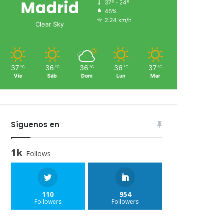
Madrid
37º - 24º
45%
2.24 km/h
Clear Sky
37
36
36
36
37
℃
℃
℃
℃
℃
Vie
Sáb
Dom
Lun
Mar
Síguenos en
1k
Follows
110
954
Followers
Followers