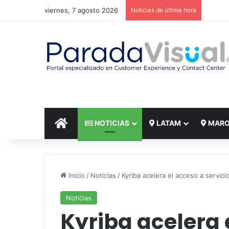
viernes, 7 agosto 2026
Noticias de última hora
El reto
INICIO
NOTICIAS
LATAM
MAR
Inicio
/
Noticias
/
Kyriba acelera el acceso a servici
Noticias
Kyriba acelera 