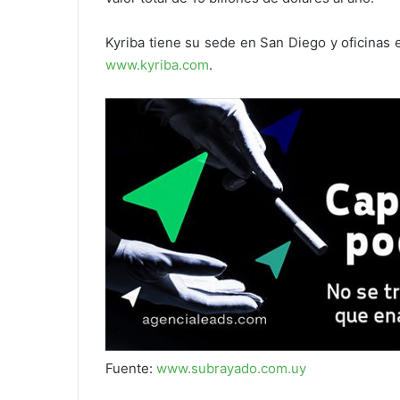
Kyriba tiene su sede en San Diego y oficinas 
www.kyriba.com
.
Fuente:
www.subrayado.com.uy