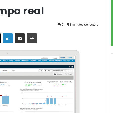
empo real
0
3 minutos de lectura
ok
X
LinkedIn
Compartir por correo electrónico
Imprimir