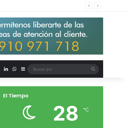
s salarios de entrada un 15%
X
LinkedIn
WhatsApp
Barra lateral
Buscar
por
El Tiempo
28
℃