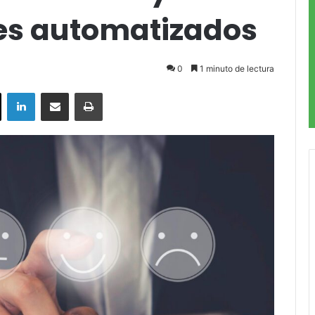
les automatizados
0
1 minuto de lectura
ok
X
LinkedIn
Compartir por correo electrónico
Imprimir