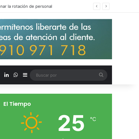
s salarios de entrada un 15%
X
LinkedIn
WhatsApp
Barra lateral
Buscar
por
El Tiempo
25
℃