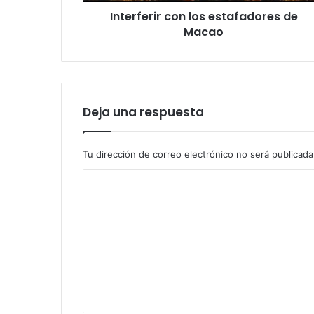
Interferir con los estafadores de
Macao
Deja una respuesta
Tu dirección de correo electrónico no será publicada
C
o
m
e
n
t
a