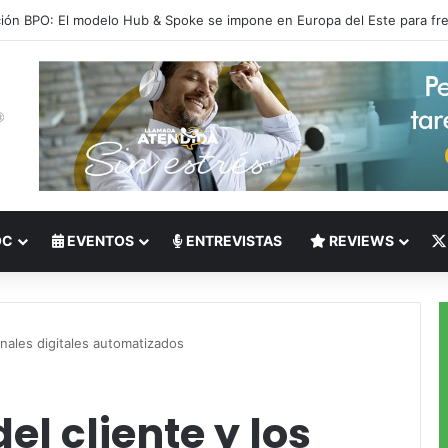
 del Nearshoring: Crisis de talento bilingüe en Centroamérica dispara lo
OC
EVENTOS
ENTREVISTAS
REVIEWS
anales digitales automatizados
el cliente y los