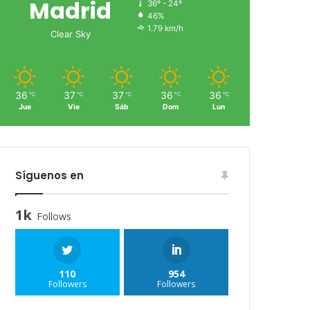
Madrid
36º - 24º
46%
1.79 km/h
Clear Sky
36
37
37
36
36
℃
℃
℃
℃
℃
Jue
Vie
Sáb
Dom
Lun
Síguenos en
1k
Follows
110
954
Followers
Followers