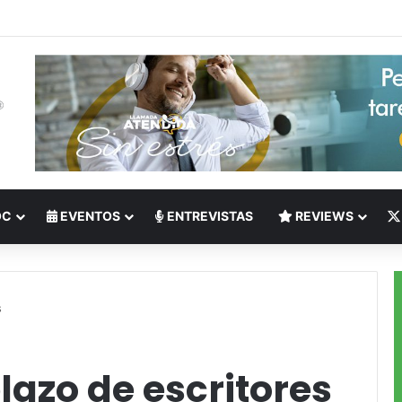
 del Nearshoring: Crisis de talento bilingüe en Centroamérica dispara lo
OC
EVENTOS
ENTREVISTAS
REVIEWS
s
lazo de escritores