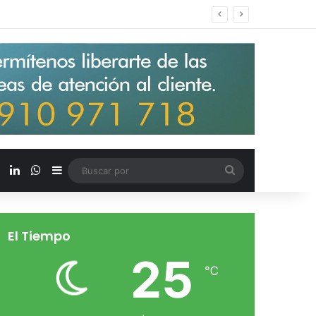
s salarios de entrada un 15%
X
LinkedIn
WhatsApp
Barra lateral
Buscar
por
El Tiempo
25
℃