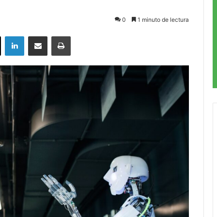
0
1 minuto de lectura
ok
X
LinkedIn
Compartir por correo electrónico
Imprimir