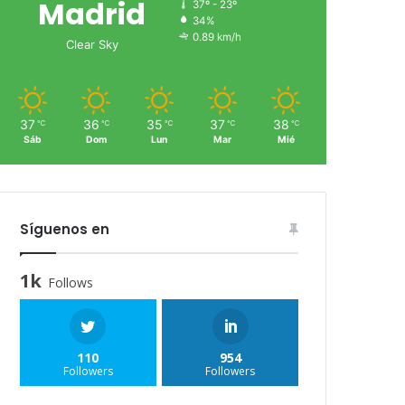
Madrid
37º - 23º
34%
0.89 km/h
Clear Sky
37
36
35
37
38
℃
℃
℃
℃
℃
Sáb
Dom
Lun
Mar
Mié
Síguenos en
1k
Follows
110
954
Followers
Followers