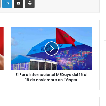
El
Foro
Internacional
MEDays
del
15
al
18
de
El Foro Internacional MEDays del 15 al
noviembre
en
18 de noviembre en Tánger
Tánger