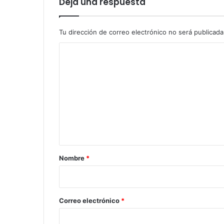
Deja una respuesta
Tu dirección de correo electrónico no será publicada
C
o
m
e
n
t
a
r
Nombre
*
i
o
*
Correo electrónico
*