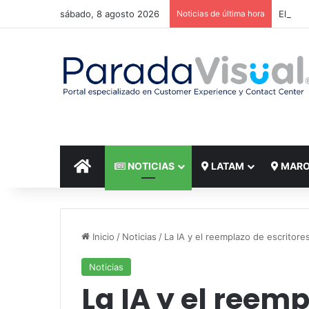
sábado, 8 agosto 2026
Noticias de última hora
El reto
INICIO
NOTICIAS
LATAM
MAR
Inicio
/
Noticias
/
La IA y el reemplazo de escritore
Noticias
La IA y el reemp