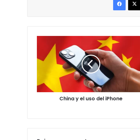
China
y
el
uso
del
iPhone
China y el uso del iPhone