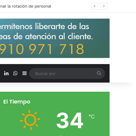
s salarios de entrada un 15%
X
LinkedIn
WhatsApp
Barra lateral
Buscar
por
El Tiempo
34
℃