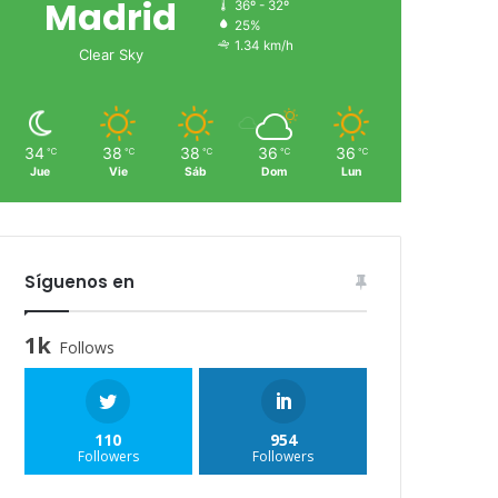
Madrid
36º - 32º
25%
1.34 km/h
Clear Sky
34
38
38
36
36
℃
℃
℃
℃
℃
Jue
Vie
Sáb
Dom
Lun
Síguenos en
1k
Follows
110
954
Followers
Followers