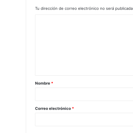
Tu dirección de correo electrónico no será publicada
C
o
m
e
n
t
a
r
Nombre
*
i
o
*
Correo electrónico
*