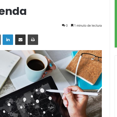
tienda
0
1 minuto de lectura
ok
X
LinkedIn
Compartir por correo electrónico
Imprimir