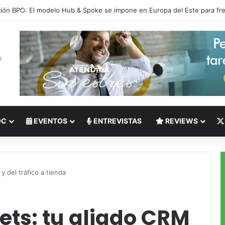
 del Nearshoring: Crisis de talento bilingüe en Centroamérica dispara lo
OC
EVENTOS
ENTREVISTAS
REVIEWS
y del tráfico a tienda
ets: tu aliado CRM