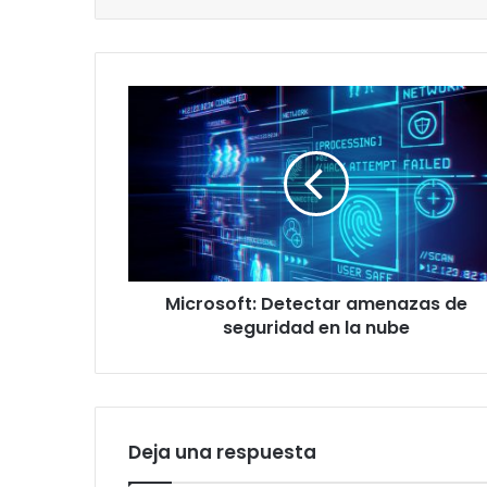
Microsoft:
Detectar
amenazas
de
seguridad
en
la
nube
Microsoft: Detectar amenazas de
seguridad en la nube
Deja una respuesta