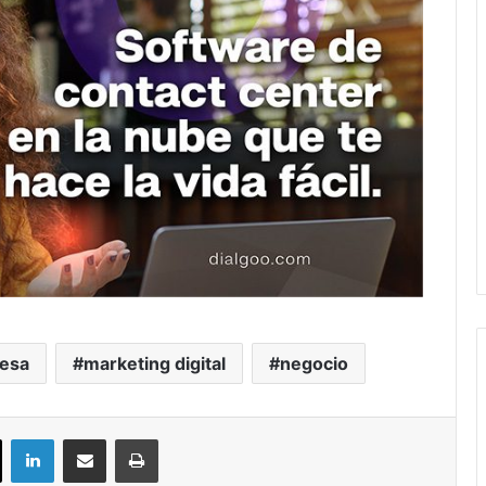
esa
marketing digital
negocio
ok
X
LinkedIn
Compartir por correo electrónico
Imprimir