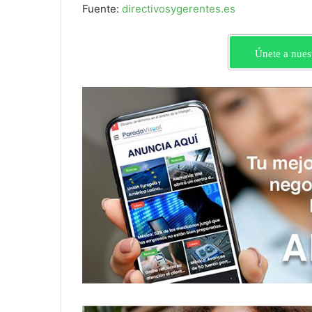
Fuente:
directivosygerentes.es
Únete a nues