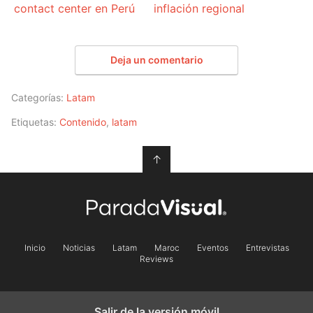
contact center en Perú
inflación regional
Deja un comentario
Categorías:
Latam
Etiquetas:
Contenido
,
latam
↑
Inicio
Noticias
Latam
Maroc
Eventos
Entrevistas
Reviews
Salir de la versión móvil