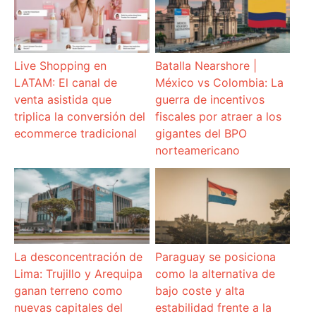
Live Shopping en
Batalla Nearshore |
LATAM: El canal de
México vs Colombia: La
venta asistida que
guerra de incentivos
triplica la conversión del
fiscales por atraer a los
ecommerce tradicional
gigantes del BPO
norteamericano
La desconcentración de
Paraguay se posiciona
Lima: Trujillo y Arequipa
como la alternativa de
ganan terreno como
bajo coste y alta
nuevas capitales del
estabilidad frente a la