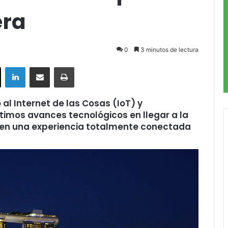
era
0
3 minutos de lectura
ok
X
LinkedIn
Compartir por correo electrónico
Imprimir
 al Internet de las Cosas (IoT) y
 últimos avances tecnológicos en llegar a la
eten una experiencia totalmente conectada