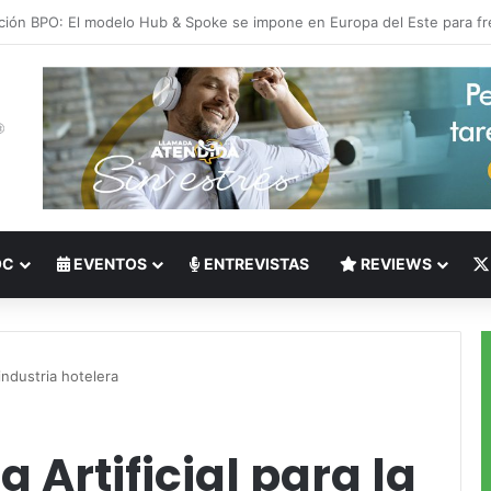
 del Nearshoring: Crisis de talento bilingüe en Centroamérica dispara lo
OC
EVENTOS
ENTREVISTAS
REVIEWS
a industria hotelera
a Artificial para la