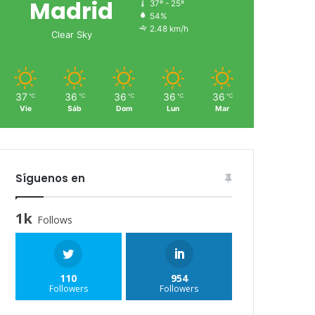
Madrid
37º - 25º
54%
2.48 km/h
Clear Sky
37
36
36
36
36
℃
℃
℃
℃
℃
Vie
Sáb
Dom
Lun
Mar
Síguenos en
1k
Follows
110
954
Followers
Followers