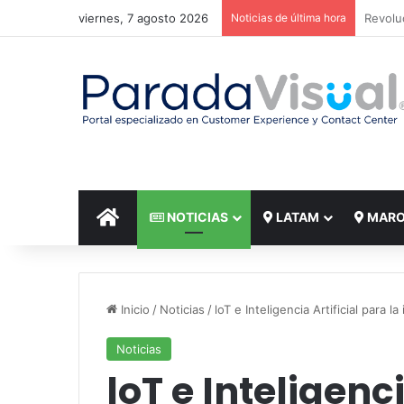
viernes, 7 agosto 2026
Noticias de última hora
El reto
INICIO
NOTICIAS
LATAM
MAR
Inicio
/
Noticias
/
loT e Inteligencia Artificial para l
Noticias
loT e Inteligenci