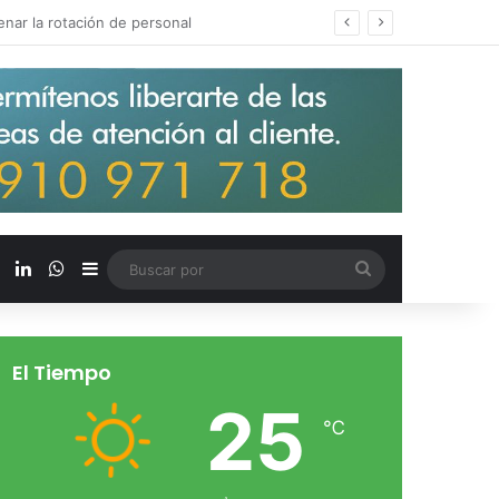
s salarios de entrada un 15%
X
LinkedIn
WhatsApp
Barra lateral
Buscar
por
El Tiempo
25
℃