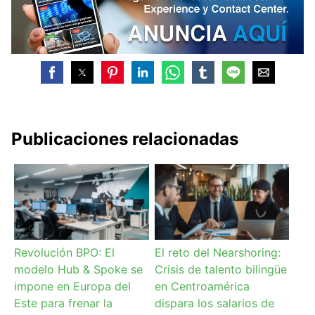
Publicaciones relacionadas
Revolución BPO: El
El reto del Nearshoring:
modelo Hub & Spoke se
Crisis de talento bilingüe
impone en Europa del
en Centroamérica
Este para frenar la
dispara los salarios de