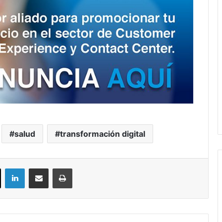
salud
transformación digital
ok
X
LinkedIn
Compartir por correo electrónico
Imprimir