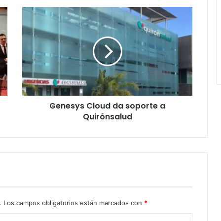
Genesys
Cloud
da
soporte
a
Quirónsalud
Genesys Cloud da soporte a
Quirónsalud
.
Los campos obligatorios están marcados con
*