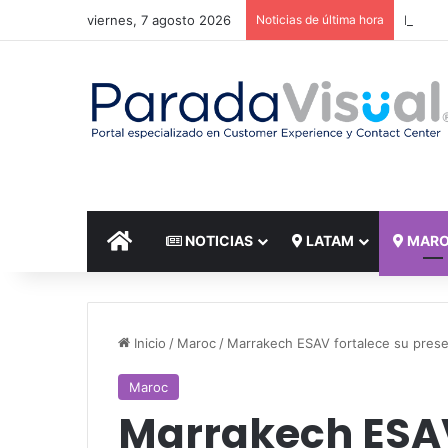
viernes, 7 agosto 2026
Noticias de última hora
El reto
INICIO
NOTICIAS
LATAM
MAR
Inicio
/
Maroc
/
Marrakech ESAV fortalece su presenc
Maroc
Marrakech ESAV