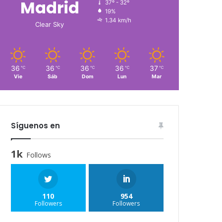
Madrid
37º - 32º
19%
1.34 km/h
Clear Sky
36
36
36
36
37
℃
℃
℃
℃
℃
Vie
Sáb
Dom
Lun
Mar
Síguenos en
1k
Follows
110
954
Followers
Followers