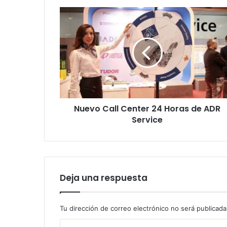
Nuevo
Call
Center
24
Horas
de
ADR
Service
Nuevo Call Center 24 Horas de ADR
Service
Deja una respuesta
Tu dirección de correo electrónico no será publicada
C