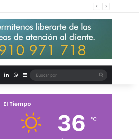
s salarios de entrada un 15%
X
LinkedIn
WhatsApp
Barra lateral
Buscar
por
El Tiempo
36
℃