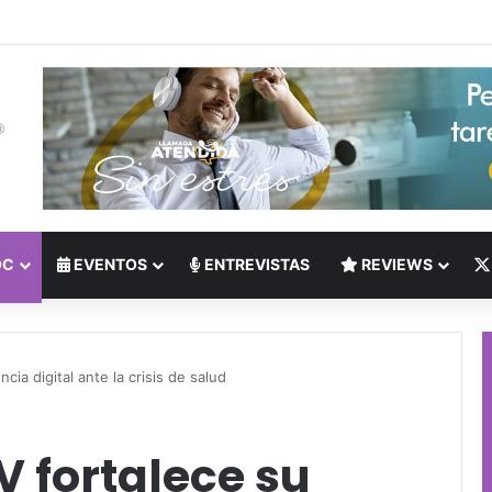
 del Nearshoring: Crisis de talento bilingüe en Centroamérica dispara lo
OC
EVENTOS
ENTREVISTAS
REVIEWS
ia digital ante la crisis de salud
 fortalece su