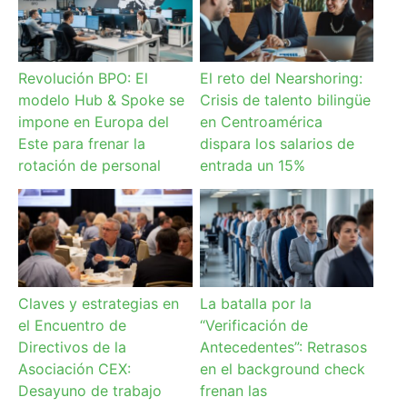
Revolución BPO: El
El reto del Nearshoring:
modelo Hub & Spoke se
Crisis de talento bilingüe
impone en Europa del
en Centroamérica
Este para frenar la
dispara los salarios de
rotación de personal
entrada un 15%
Claves y estrategias en
La batalla por la
el Encuentro de
“Verificación de
Directivos de la
Antecedentes”: Retrasos
Asociación CEX:
en el background check
Desayuno de trabajo
frenan las