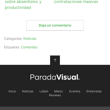
sobre absentismo y
contrataciones masivas
productividad
Deja un comentario
Categorías:
Noticias
Etiquetas:
Contenido
↑
Inicio
Noticias
Latam
Maroc
Eventos
Entrevistas
Reviews