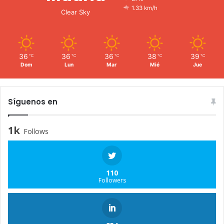
1.33 km/h
Clear Sky
36
36
36
38
39
℃
℃
℃
℃
℃
Dom
Lun
Mar
Mié
Jue
Síguenos en
1k
Follows
110
Followers