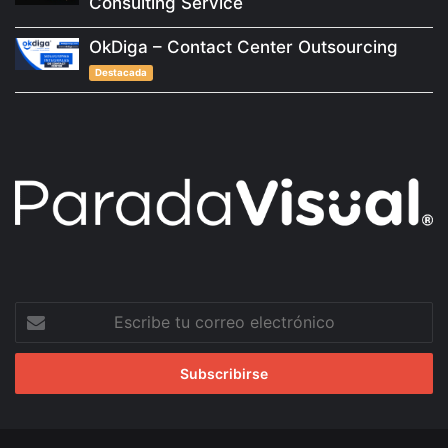
Consulting Service
OkDiga – Contact Center Outsourcing
Destacada
Escribe
tu
correo
electrónico