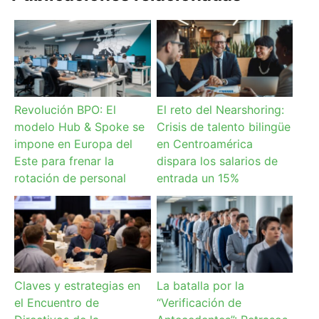
Revolución BPO: El
El reto del Nearshoring:
modelo Hub & Spoke se
Crisis de talento bilingüe
impone en Europa del
en Centroamérica
Este para frenar la
dispara los salarios de
rotación de personal
entrada un 15%
Claves y estrategias en
La batalla por la
el Encuentro de
“Verificación de