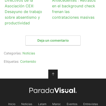
Directivos de la
Antecedentes”: Retrasos
Asociación CEX:
en el background check
Desayuno de trabajo
frenan las
sobre absentismo y
contrataciones masivas
productividad
Deja un comentario
Categorías:
Noticias
Etiquetas:
Contenido
↑
Inicio
Noticias
Latam
Maroc
Eventos
Entrevistas