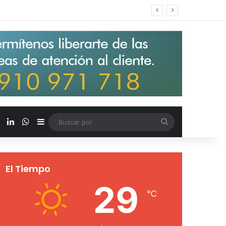
s salarios de entrada un 15%
X
LinkedIn
WhatsApp
Barra lateral
Buscar
por
El Tiempo
29
℃