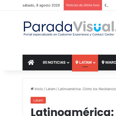
sábado, 8 agosto 2026
Noticias de última hora
El reto
INICIO
NOTICIAS
LATAM
MAR
Inicio
/
Latam
/
Latinoamérica: Cómo los Neobancos
Latam
Latinoamérica: