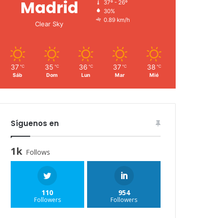
Madrid
37º - 26º
30%
0.89 km/h
Clear Sky
37
35
36
37
38
℃
℃
℃
℃
℃
Sáb
Dom
Lun
Mar
Mié
Síguenos en
1k
Follows
110
954
Followers
Followers