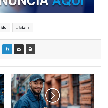
ido
latam
ok
X
LinkedIn
Compartir por correo electrónico
Imprimir
Atención
al
Cliente:
Cómo
la
IA
Está