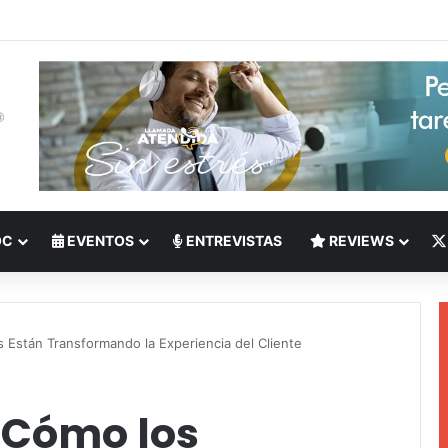
 del Nearshoring: Crisis de talento bilingüe en Centroamérica dispara lo
OC
EVENTOS
ENTREVISTAS
REVIEWS
 Están Transformando la Experiencia del Cliente
 Cómo los