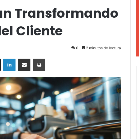
án Transformando
el Cliente
0
2 minutos de lectura
ok
X
LinkedIn
Compartir por correo electrónico
Imprimir