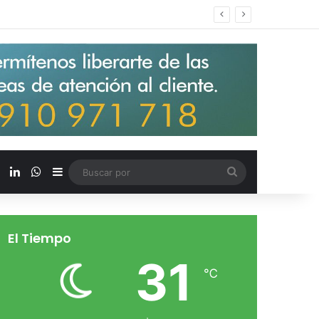
s salarios de entrada un 15%
X
LinkedIn
WhatsApp
Barra lateral
Buscar
por
El Tiempo
31
℃