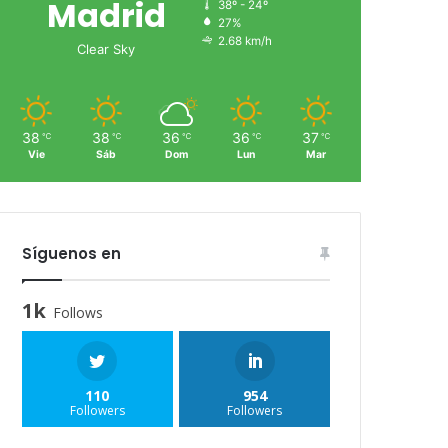
Madrid
38º - 24º
27%
2.68 km/h
Clear Sky
38
38
36
36
37
℃
℃
℃
℃
℃
Vie
Sáb
Dom
Lun
Mar
Síguenos en
1k
Follows
110
954
Followers
Followers