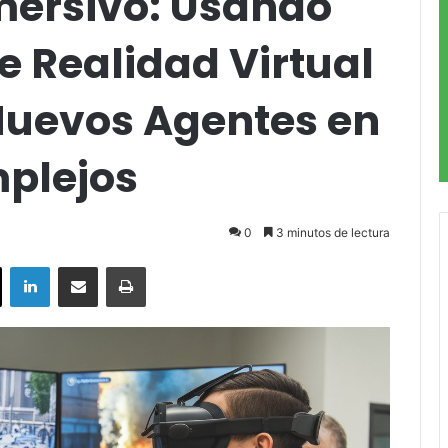
mersivo: Usando
 Realidad Virtual
Nuevos Agentes en
plejos
0
3 minutos de lectura
ok
X
LinkedIn
Compartir por correo electrónico
Imprimir