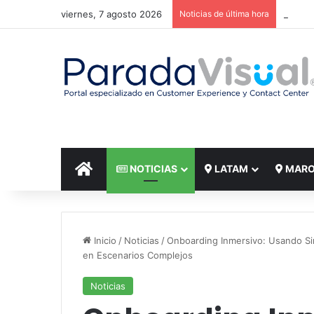
viernes, 7 agosto 2026
Noticias de última hora
El reto
INICIO
NOTICIAS
LATAM
MAR
Inicio
/
Noticias
/
Onboarding Inmersivo: Usando Si
en Escenarios Complejos
Noticias