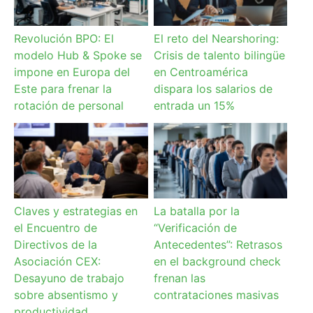
Revolución BPO: El
El reto del Nearshoring:
modelo Hub & Spoke se
Crisis de talento bilingüe
impone en Europa del
en Centroamérica
Este para frenar la
dispara los salarios de
rotación de personal
entrada un 15%
Claves y estrategias en
La batalla por la
el Encuentro de
“Verificación de
Directivos de la
Antecedentes”: Retrasos
Asociación CEX:
en el background check
Desayuno de trabajo
frenan las
sobre absentismo y
contrataciones masivas
productividad