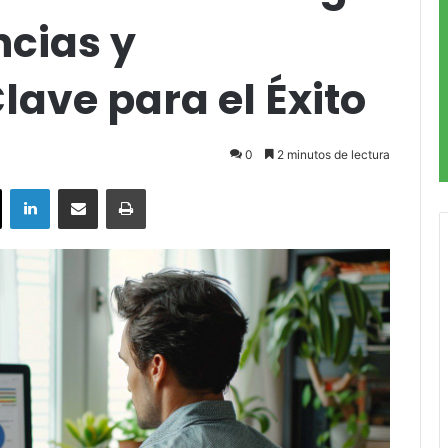
ncias y
ave para el Éxito
0
2 minutos de lectura
ok
X
LinkedIn
Compartir por correo electrónico
Imprimir