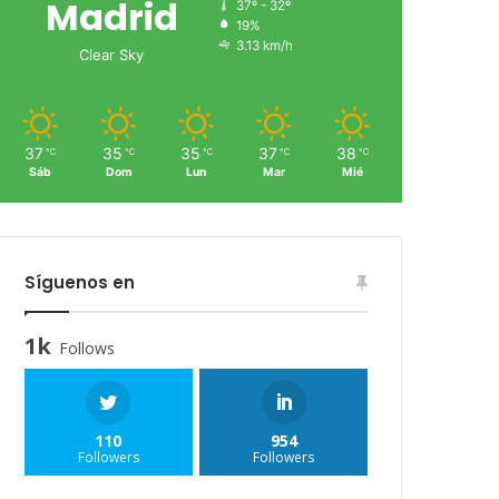
Madrid
37º - 32º
19%
3.13 km/h
Clear Sky
37
35
35
37
38
℃
℃
℃
℃
℃
Sáb
Dom
Lun
Mar
Mié
Síguenos en
1k
Follows
110
954
Followers
Followers