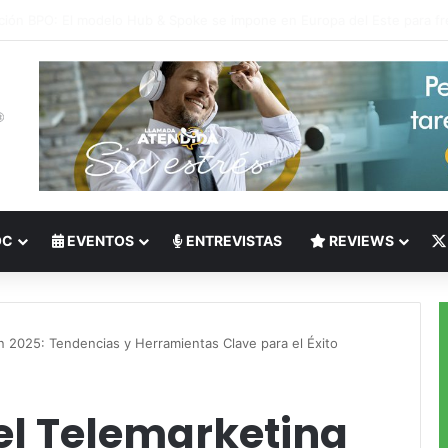
 del Nearshoring: Crisis de talento bilingüe en Centroamérica dispara lo
OC
EVENTOS
ENTREVISTAS
REVIEWS
n 2025: Tendencias y Herramientas Clave para el Éxito
el Telemarketing