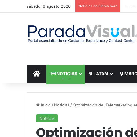
sábado, 8 agosto 2026
Noticias de última hora
El reto
INICIO
NOTICIAS
LATAM
MAR
Inicio
/
Noticias
/
Optimización del Telemarketing e
Noticias
Optimización d