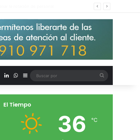
s salarios de entrada un 15%
X
LinkedIn
WhatsApp
Barra lateral
Buscar
por
El Tiempo
36
℃