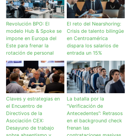
Revolución BPO: El
El reto del Nearshoring:
modelo Hub & Spoke se
Crisis de talento bilingüe
impone en Europa del
en Centroamérica
Este para frenar la
dispara los salarios de
rotación de personal
entrada un 15%
Claves y estrategias en
La batalla por la
el Encuentro de
“Verificación de
Directivos de la
Antecedentes”: Retrasos
Asociación CEX:
en el background check
Desayuno de trabajo
frenan las
sobre absentismo y
contrataciones masivas