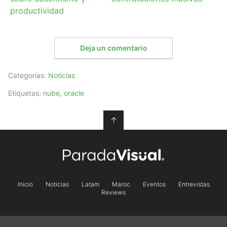
productividad
Deja un comentario
Categorías:
Noticias
Etiquetas:
nube
,
oracle
↑
Inicio
Noticias
Latam
Maroc
Eventos
Entrevistas
Reviews