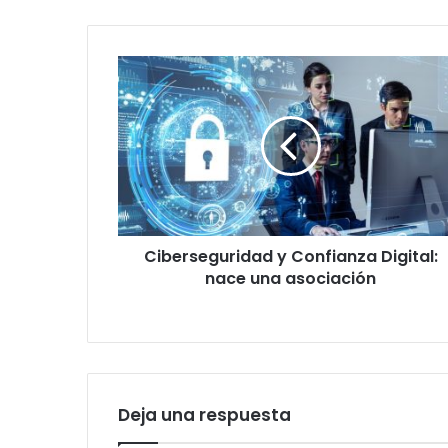
Ciberseguridad
y
Confianza
Digital:
nace
una
asociación
Ciberseguridad y Confianza Digital:
nace una asociación
Deja una respuesta