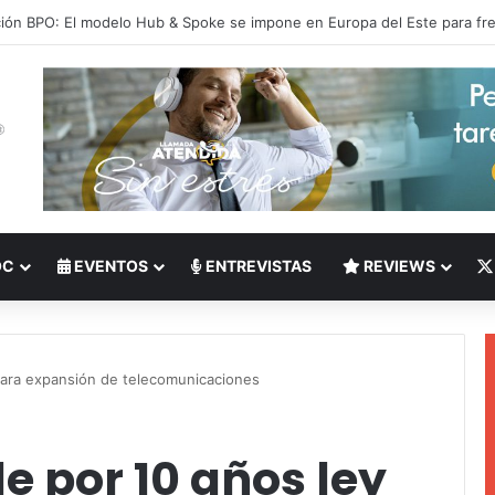
 del Nearshoring: Crisis de talento bilingüe en Centroamérica dispara lo
OC
EVENTOS
ENTREVISTAS
REVIEWS
para expansión de telecomunicaciones
e por 10 años ley