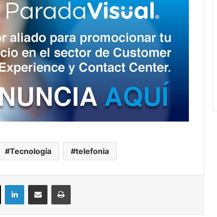
Tecnología
telefonia
ok
X
LinkedIn
Compartir por correo electrónico
Imprimir