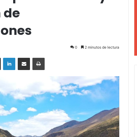
 de
iones
0
2 minutos de lectura
ok
X
LinkedIn
Compartir por correo electrónico
Imprimir