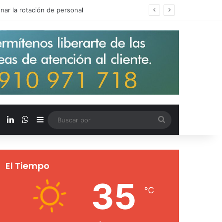
s salarios de entrada un 15%
X
LinkedIn
WhatsApp
Barra lateral
Buscar
por
El Tiempo
35
℃