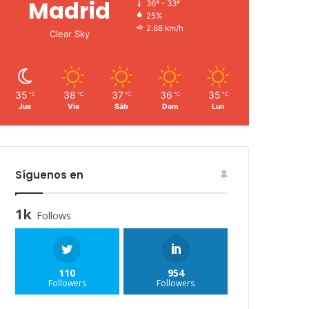
Madrid
36º - 33º
25%
2.68 km/h
Clear Sky
35
38
37
36
35
℃
℃
℃
℃
℃
Jue
Vie
Sáb
Dom
Lun
Síguenos en
1k
Follows
110
954
Followers
Followers