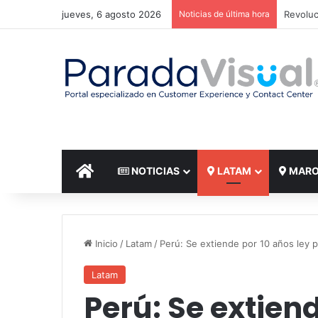
jueves, 6 agosto 2026
Noticias de última hora
El reto
INICIO
NOTICIAS
LATAM
MAR
Inicio
/
Latam
/
Perú: Se extiende por 10 años ley 
Latam
Perú: Se extiend