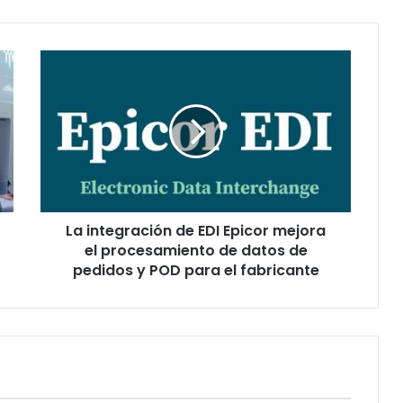
La
integración
de
EDI
Epicor
mejora
el
procesamiento
de
La integración de EDI Epicor mejora
datos
de
el procesamiento de datos de
pedidos
pedidos y POD para el fabricante
y
POD
para
el
fabricante