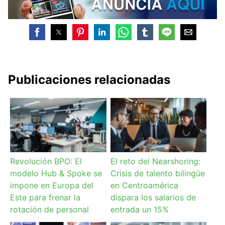
Publicaciones relacionadas
Revolución BPO: El
El reto del Nearshoring:
modelo Hub & Spoke se
Crisis de talento bilingüe
impone en Europa del
en Centroamérica
Este para frenar la
dispara los salarios de
rotación de personal
entrada un 15%